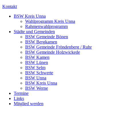
Kontakt
BSW Kreis Unna
Wahlprogramm Kreis Unna
Rahmenwahlprogramm
Städte und Gemeinden
BSW Gemeinde Bönen
BSW Bergkamen
BSW Gemeinde Fröndenberg / Ruhr
BSW Gemeinde Holzwickede
BSW Kamen
BSW Lünen
BSW Selm
BSW Schwerte
BSW Unna
BSW Kreis Unna
BSW Werne
Termine
Links
Mitglied werden