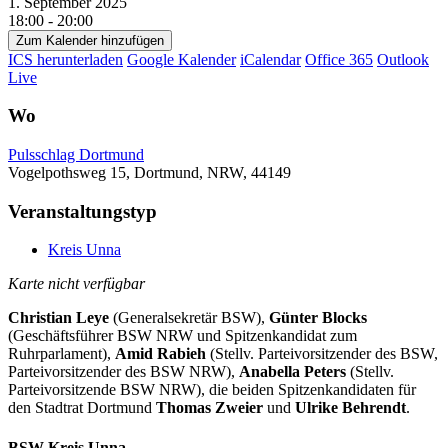
1. September 2025
18:00 - 20:00
Zum Kalender hinzufügen
ICS herunterladen
Google Kalender
iCalendar
Office 365
Outlook
Live
Wo
Pulsschlag Dortmund
Vogelpothsweg 15, Dortmund, NRW, 44149
Veranstaltungstyp
Kreis Unna
Karte nicht verfügbar
Christian Leye
(Generalsekretär BSW),
Günter Blocks
(Geschäftsführer BSW NRW und Spitzenkandidat zum
Ruhrparlament),
Amid Rabieh
(Stellv. Parteivorsitzender des BSW,
Parteivorsitzender des BSW NRW),
Anabella Peters
(Stellv.
Parteivorsitzende BSW NRW), die beiden Spitzenkandidaten für
den Stadtrat Dortmund
Thomas Zweier
und
Ulrike Behrendt
.
BSW Kreis Unna